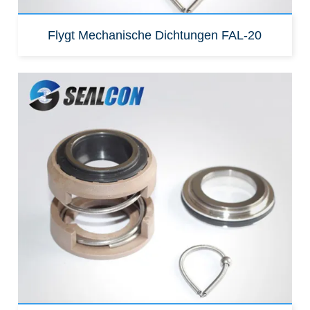
Flygt Mechanische Dichtungen FAL-20
Ersatz für:
FAU-20 Oberteile für flygt 2024, 2066, 2075
Pumpe
FAU-20 Oberteile für flygt
2101 Pumpe
FAU-20 Oberteile für flygt
3065, 3080
Pumpe