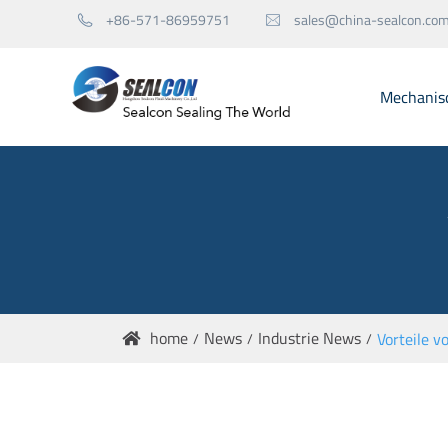
+86-571-86959751
sales@china-sealcon.co


Mechanis
Mechanische Dichtungen für Pumpen
Mechanische Dichtungen für Agitator
Dichtung Ersatzteile
home
News
Industrie News
Vorteile v
