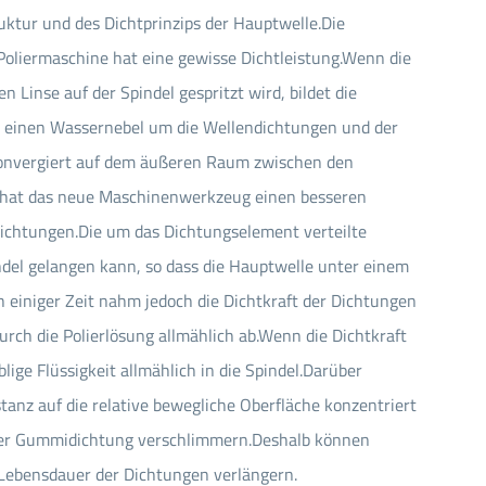
ktur und des Dichtprinzips der Hauptwelle.Die
Dichtung Ersatzteile O-Ring
Poliermaschine hat eine gewisse Dichtleistung.Wenn die
Dichtung Ersatzteile Ärmel
 Linse auf der Spindel gespritzt wird, bildet die
s einen Wassernebel um die Wellendichtungen und der
Glasur mit Dichtungen
konvergiert auf dem äußeren Raum zwischen den
 hat das neue Maschinenwerkzeug einen besseren
ichtungen.Die um das Dichtungselement verteilte
pindel gelangen kann, so dass die Hauptwelle unter einem
h einiger Zeit nahm jedoch die Dichtkraft der Dichtungen
ch die Polierlösung allmählich ab.Wenn die Dichtkraft
lige Flüssigkeit allmählich in die Spindel.Darüber
stanz auf die relative bewegliche Oberfläche konzentriert
g der Gummidichtung verschlimmern.Deshalb können
 Lebensdauer der Dichtungen verlängern.