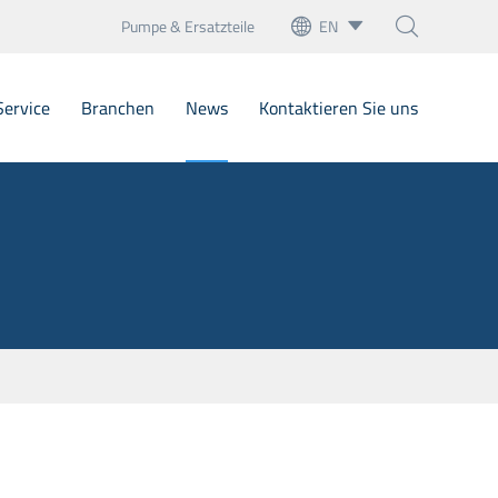
Pumpe & Ersatzteile
EN



English
Service
Branchen
News
Kontaktieren Sie uns
français
Deutsch
glockenmechanische Dichtungen
s
Español
ne Hülsenfräsen
italiano
kartuschen Mechanische Dichtungen
русский
Mechanische Dichtungen
português
näre Sitze
العربية