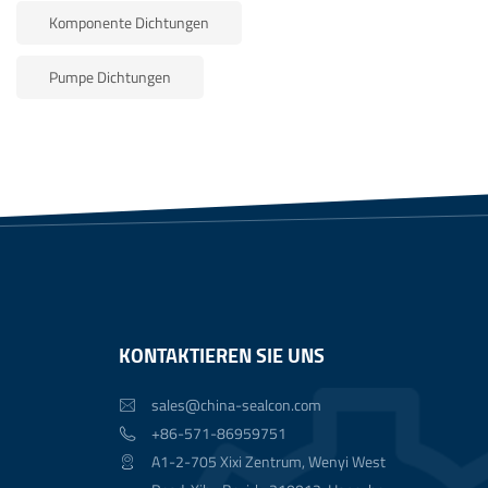
Komponente Dichtungen
Pumpe Dichtungen
KONTAKTIEREN SIE UNS
sales@china-sealcon.com

+86-571-86959751

A1-2-705 Xixi Zentrum, Wenyi West
